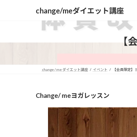
コ
ナ
change/meダイエット講座
ン
ビ
テ
ゲ
ン
ー
ツ
シ
【
へ
ョ
ス
ン
キ
に
ッ
移
プ
動
change / me ダイエット講座
イベント
【会員限定】
Change/ meヨガレッスン